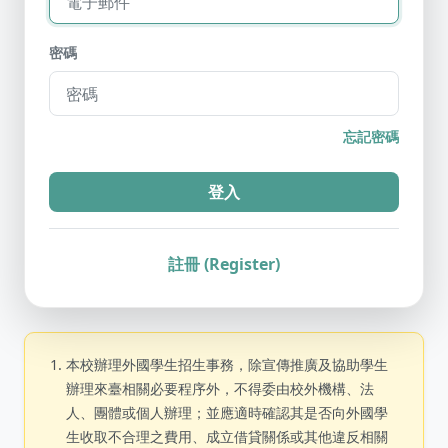
Password
密碼
忘記密碼
登入
註冊 (Register)
本校辦理外國學生招生事務，除宣傳推廣及協助學生
辦理來臺相關必要程序外，不得委由校外機構、法
人、團體或個人辦理；並應適時確認其是否向外國學
生收取不合理之費用、成立借貸關係或其他違反相關